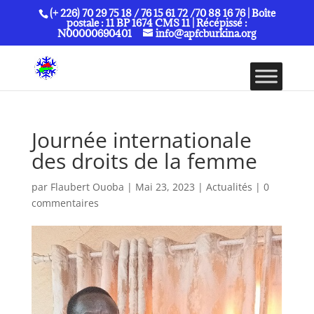
(+ 226) 70 29 75 18 / 76 15 61 72 /70 88 16 76 | Boîte
postale : 11 BP 1674 CMS 11 | Récépissé :
N00000690401
info@apfcburkina.org
Journée internationale
des droits de la femme
par
Flaubert Ouoba
|
Mai 23, 2023
|
Actualités
|
0
commentaires