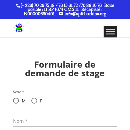
(+ 226) 70 29 75 18 / 76 15 61 72 /70 88 16 76 | Boîte
postale : 11 BP 1674 CMS 11 | Récépissé :
N00000690401
info@apfcburkina.org
Formulaire de
demande de stage
Sexe
*
M
F
Nom
*