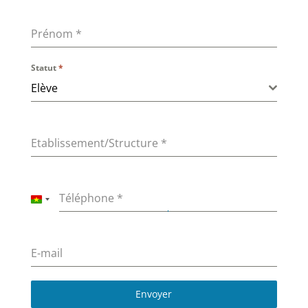
Prénom
*
Statut
*
Elève
Etablissement/Structure
*
Téléphone
*
B
u
r
k
E-mail
i
n
Envoyer
a